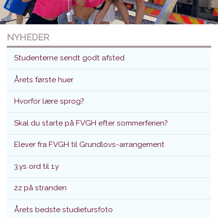
NYHEDER
Studenterne sendt godt afsted
Årets første huer
Hvorfor lære sprog?
Studenterne sendt godt afsted
Skal du starte på FVGH efter sommerferien?
Translokation d. 26. juni 2026
Elever fra FVGH til Grundlovs-arrangement
3.ys ord til 1.y
2z på stranden
Årets bedste studietursfoto