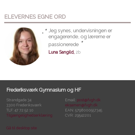
ELEVERNES EGNE ORD
"
Jeg synes, undervisningen er
"
engagerende, og lærerne er
"
passionerede
Luna Sangild,
2b
Frederiksværk Gymnasium og HF
Strandgade 34
Email:
post@fvgh.dk
3300 Frederiksværk
eksamen@fvgh.dk
TLF: 47 72 52 10
EAN: 5798000557345
Tilgængelighedserklæring
CVR: 29542201
Gå til desktop site