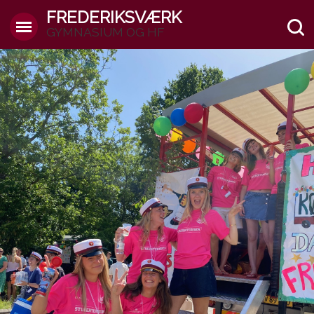
FREDERIKSVÆRK
GYMNASIUM OG HF