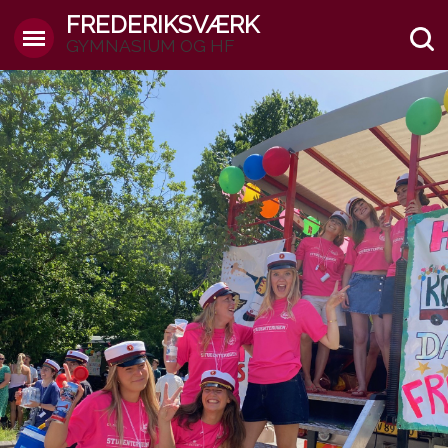
FREDERIKSVÆRK
GYMNASIUM OG HF