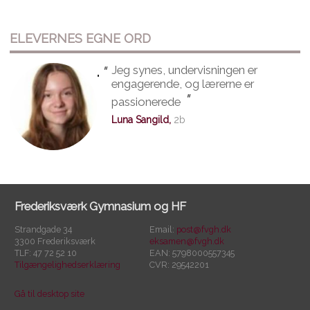
ELEVERNES EGNE ORD
"
Jeg synes, undervisningen er
"
engagerende, og lærerne er
"
passionerede
Luna Sangild,
2b
Frederiksværk Gymnasium og HF
Strandgade 34
Email:
post@fvgh.dk
3300 Frederiksværk
eksamen@fvgh.dk
TLF: 47 72 52 10
EAN: 5798000557345
Tilgængelighedserklæring
CVR: 29542201
Gå til desktop site