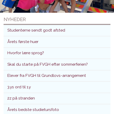
NYHEDER
Studenterne sendt godt afsted
Årets første huer
Hvorfor lære sprog?
Studenterne sendt godt afsted
Skal du starte på FVGH efter sommerferien?
Translokation d. 26. juni 2026
Elever fra FVGH til Grundlovs-arrangement
3.ys ord til 1.y
2z på stranden
Årets bedste studietursfoto