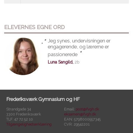
ELEVERNES EGNE ORD
"
Jeg synes, undervisningen er
"
engagerende, og lærerne er
"
passionerede
Luna Sangild,
2b
Frederiksværk Gymnasium og HF
Strandgade 34
Email:
post@fvgh.dk
3300 Frederiksværk
eksamen@fvgh.dk
TLF: 47 72 52 10
EAN: 5798000557345
Tilgængelighedserklæring
CVR: 29542201