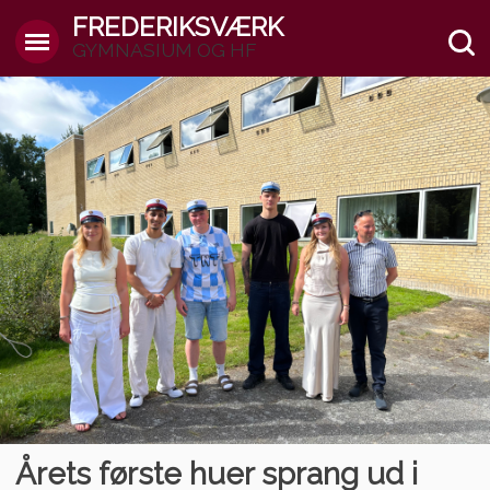
FREDERIKSVÆRK
GYMNASIUM OG HF
Årets første huer sprang ud i