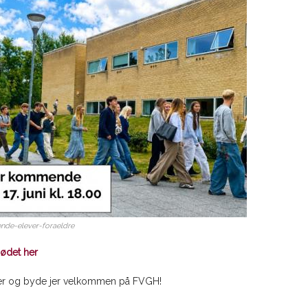
nde-elever-foraeldre
mødet her
å jer og byde jer velkommen på FVGH!