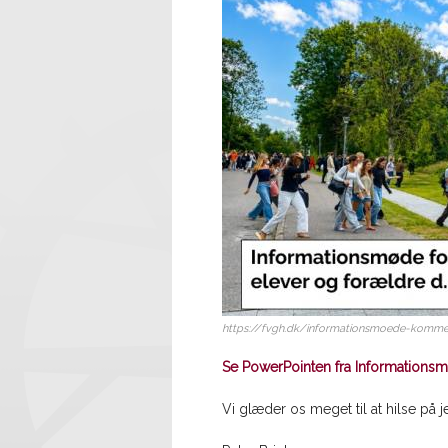
https://fvgh.dk/informationsmoede-komme
Se PowerPointen fra Informations
Vi glæder os meget til at hilse p