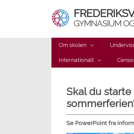
FREDERIKS
GYMNASIUM OG
Om skolen
Undervis
Internationalt
Censo
Skal du starte
sommerferien
Se PowerPoint fra infor