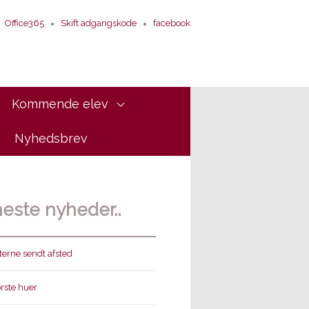
Office365
Skift adgangskode
facebook
Kommende elev
Nyhedsbrev
este nyheder..
erne sendt afsted
ørste huer