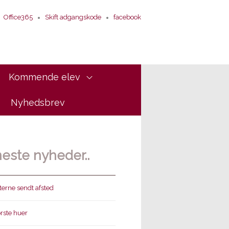
Office365
Skift adgangskode
facebook
Kommende elev
Nyhedsbrev
este nyheder..
erne sendt afsted
ørste huer