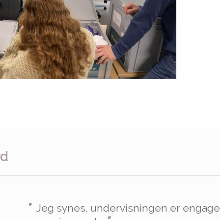
rd
"
"
Jeg synes, undervisningen er engage
Jeg synes, det er rigtigt fedt at være 