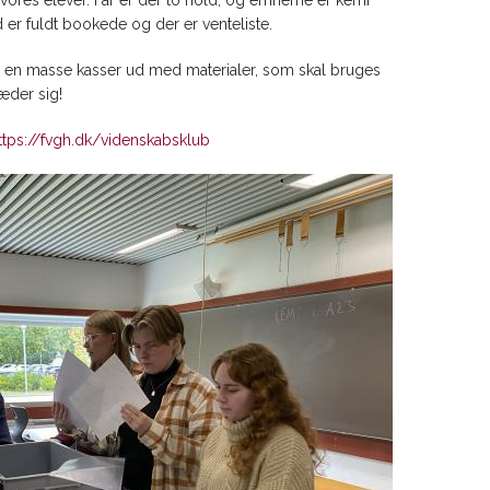
vores elever. I år er der to hold, og emnerne er kemi
 er fuldt bookede og der er venteliste.
 en masse kasser ud med materialer, som skal bruges
æder sig!
ttps://fvgh.dk/videnskabsklub