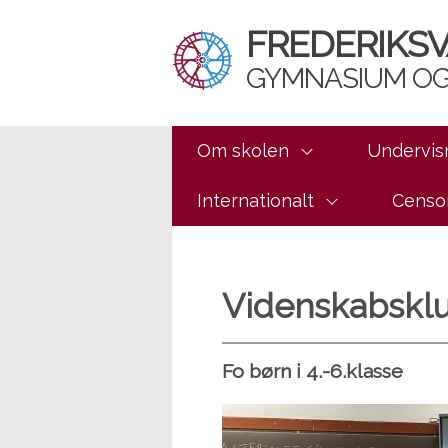
FREDERIKS
GYMNASIUM OG
Om skolen
Undervis
Internationalt
Censo
Videnskabsklu
Fo børn i 4.-6.klasse