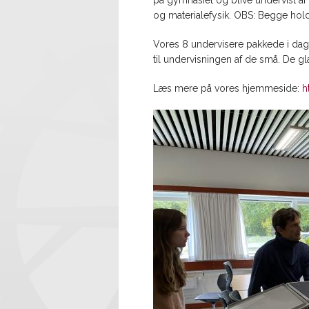
på gymnasiet og blive undervist af 
og materialefysik. OBS: Begge hold
Vores 8 undervisere pakkede i dag
til undervisningen af de små. De gl
Læs mere på vores hjemmeside:
h