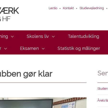
VÆRK
Lectio
Kontakt
Studievejledning
 HF
ning
Skolens liv
Talentudvikling
r
Eksamen
Statistik og målinger
bben gør klar
Sen
Student
Årets f