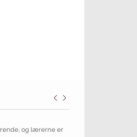
rende, og lærerne er
elev på FVGH. Der er