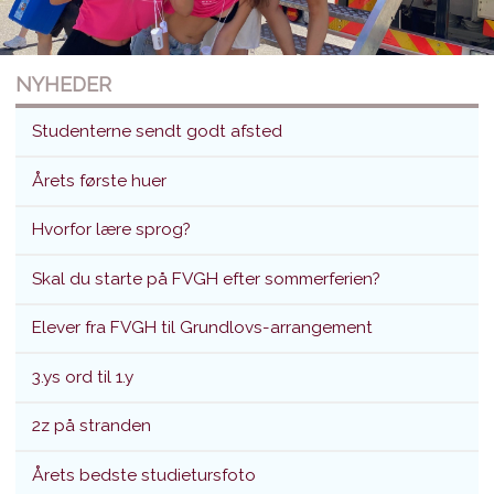
NYHEDER
Studenterne sendt godt afsted
Årets første huer
Hvorfor lære sprog?
Studenterne sendt godt afsted
Skal du starte på FVGH efter sommerferien?
Translokation d. 26. juni 2026
Elever fra FVGH til Grundlovs-arrangement
3.ys ord til 1.y
2z på stranden
Årets bedste studietursfoto