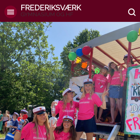
FREDERIKSVÆRK
GYMNASIUM OG HF