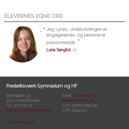
ELEVERNES EGNE ORD
"
Jeg synes, undervisningen er
"
engagerende, og lærerne er
"
passionerede
Luna Sangild,
2b
Frederiksværk Gymnasium og HF
Strandgade 34
Email:
post@fvgh.dk
3300 Frederiksværk
eksamen@fvgh.dk
TLF: 47 72 52 10
EAN: 5798000557345
Tilgængelighedserklæring
CVR: 29542201
Gå til desktop site